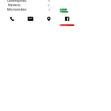
Lavavajillas:
x
Nevera
:
√
Microondas:
√
Horno:
√
WI-FI:
√
Lavadora:
x