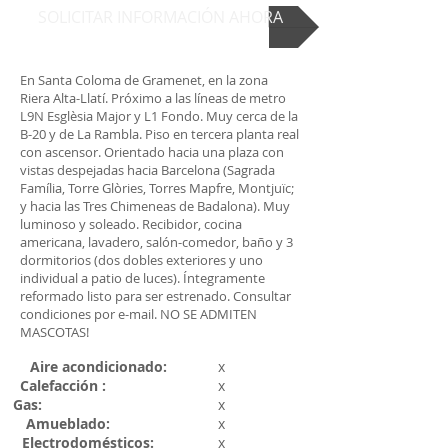
SOLICITAR INFORMACIÓN AHORA
En Santa Coloma de Gramenet, en la zona
Riera Alta-Llatí. Próximo a las líneas de metro
L9N Esglèsia Major y L1 Fondo. Muy cerca de la
B-20 y de La Rambla. Piso en tercera planta real
con ascensor. Orientado hacia una plaza con
vistas despejadas hacia Barcelona (Sagrada
Família, Torre Glòries, Torres Mapfre, Montjuïc;
y hacia las Tres Chimeneas de Badalona). Muy
luminoso y soleado. Recibidor, cocina
americana, lavadero, salón-comedor, baño y 3
dormitorios (dos dobles exteriores y uno
individual a patio de luces). Íntegramente
reformado listo para ser estrenado. Consultar
condiciones por e-mail. NO SE ADMITEN
MASCOTAS!
Aire acondicionado:
x
Calefacción :
x
Gas:
x
Amueblado
:
x
Electrodomésticos
:
x