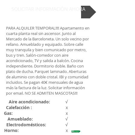
SOLICITAR INFORMACIÓN AHORA
PARA ALQUILER TEMPORAL!!!! Apartamento en
cuarta planta real sin ascensor. Junto al
Mercado de la Barceloneta. Un solo vecino por
rellano. Amueblado y equipado. Sobre calle
muy tranquila y bien comunicado por metro,
bus y tren. Salón-comedor con aire
acondicionado, TV y salida a balcón. Cocina
independiente. Dormitorio doble. Baño con
plato de ducha. Parquet laminado. Aberturas
de aluminio con doble cristal. IBI y comunidad
incluidos. Se pagan 40€ mensuales de agua
más la factura de la luz. Solicitar información
por email. NO SE ADMITEN MASCOTAS!!!
Aire acondicionado:
√
Calefacción :
x
Gas:
x
Amueblado
:
√
Electrodomésticos
:
√
Horno:
x