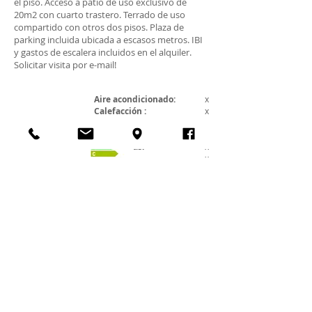
el piso. Acceso a patio de uso exclusivo de
20m2 con cuarto trastero. Terrado de uso
compartido con otros dos pisos. Plaza de
parking incluida ubicada a escasos metros. IBI
y gastos de escalera incluidos en el alquiler.
Solicitar visita por e-mail!
Aire acondicionado:
x
Calefacción :
x
Lavavajillas:
x
Nevera
:
x
Microondas:
x
Horno:
x
WI-FI:
x
Lavadora:
x
Secadora:
x
Ascensor:
x