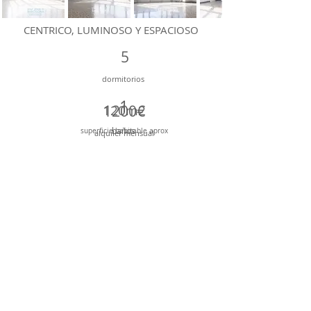
CENTRICO, LUMINOSO Y ESPACIOSO
5
dormitorios
1
120m2
1200€
baños
superficie
habitable aprox
alquiler mensual