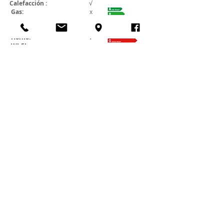
Calefacción :
√
Gas:
x
Amueblado
:
√
Electrodomésticos
:
√
Horno:
√
WI-FI:
x
2026