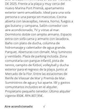
DE 2025. Frente a la playa y muy cerca del
nuevo Marina Port Premià, apartamento
exterior semi-amueblado. Ideal para una sola
persona o una pareja sin mascotas. Cocina
abierta con lavavajillas, nevera, horno, fuegos a
gas butano y campana. Salón-comedor con
aire acondicionado, TV y vistas al mar.
Dormitorio doble con amplio armario. Espacio
extra con sofá-cama y armario con lavadora.
Baño con plato de ducha, columna de
hidromasaje y calentador de agua grande.
Parquet. Aberturas con climalit. Muy luminoso
y ventilado. Plaza de parking incluida. Zona
comunitaria con parque infantil, pista de
tennis, campito de fútbol, volleyball y ducha
exterior para el regreso de la playa. Junto al
Mercado de la Flor. Entre las estaciomes de
Renfe de Vilassar de Mar y Premià de Mar.
Suministros de agua y luz aparte. IBI y gastos
comunitarios incluidos en el alquiler.
Propietario pequeño tenedor. Último alquiler
vigente 850€. RPA 807,95€.
Aire acondicionado:
√