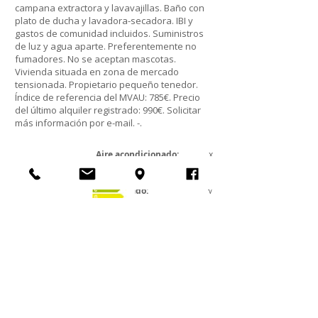
campana extractora y lavavajillas. Baño con
plato de ducha y lavadora-secadora. IBI y
gastos de comunidad incluidos. Suministros
de luz y agua aparte. Preferentemente no
fumadores. No se aceptan mascotas.
Vivienda situada en zona de mercado
tensionada. Propietario pequeño tenedor.
Índice de referencia del MVAU: 785€. Precio
del último alquiler registrado: 990€. Solicitar
más información por e-mail. -.
Aire acondicionado:
x
Calefacción :
x
Gas:
x
Amueblado:
√
Electrodomésticos
:
√
Horno:
√
WI-FI:
√