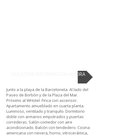
SOLICITAR INFORMACIÓN AHORA
Junto a la playa de la Barceloneta. Al lado del
Paseo de Borbón y de la Plaza del Mar.
Próximo al WHotel. Finca con ascensor.
Apartamento amueblado en cuarta planta.
Luminoso, ventilado y tranquilo. Dormitorio
doble con armarios empotrados y puertas
correderas. Salón-comedor con aire
acondicionado. Balcón con tendedero. Cocina
americana con nevera, horno, vitrocerámica,