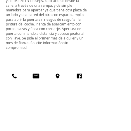
y del Metro L3 Lesseps. Fácil acceso desde la
calle, a través de una rampa, y de simple
maniobra para aparcar ya que tiene otra plaza de
un lado y una pared del otro con espacio amplio
para abrir la puerta sin riesgos de rasguñar la
pintura del coche. Planta de aparcamiento con
pocas plazas y finca con conserje. Apertura de
puerta con mando a distancia y acceso peatonal
con llave. Se pide el primer mes de alquiler y un
mes de fianza. Solicite información sin
compromiso!