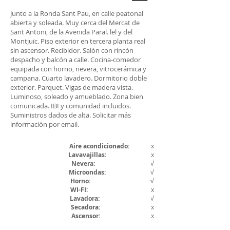
Junto a la Ronda Sant Pau, en calle peatonal
abierta y soleada. Muy cerca del Mercat de
Sant Antoni, de la Avenida Paral. lel y del
Montjuïc. Piso exterior en tercera planta real
sin ascensor. Recibidor. Salón con rincón
despacho y balcón a calle. Cocina-comedor
equipada con horno, nevera, vitrocerámica y
campana. Cuarto lavadero. Dormitorio doble
exterior. Parquet. Vigas de madera vista.
Luminoso, soleado y amueblado. Zona bien
comunicada. IBI y comunidad incluidos.
Suministros dados de alta. Solicitar más
información por email.
Aire acondicionado:
x
Lavavajillas:
x
Nevera
:
√
Microondas:
√
Horno:
√
WI-FI:
x
Lavadora:
√
Secadora:
x
Ascensor:
x